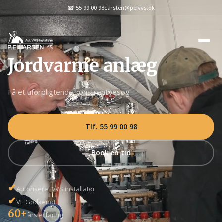
☎ 55 99 00 98
carsten@pelvvs.dk
Jordvarme anlæg
Få et uforpligtende konsulentbesøg
Tlf. 55 99 00 98
Book en tid
✔
Autoriseret VVS installatør
✔
VE Godkendt
60+
års erfaring