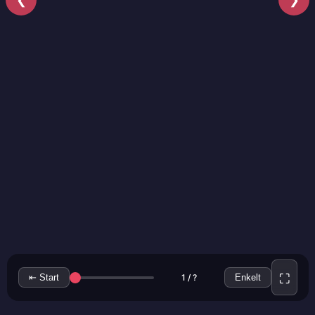
❮
❯
⇤ Start
1 / ?
Enkelt
⛶