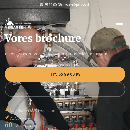
☎ 55 99 00 98
carsten@pelvvs.dk
Vores brochure
Bladr gennem vores løsninger online eller hent som PDF.
Tlf. 55 99 00 98
Book en tid
✔
Autoriseret VVS installatør
✔
VE Godkendt
60+
års erfaring