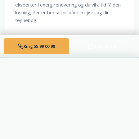
eksperter i energirenovering og du vil altid få den
løsning, der er bedst for både miljøet og din
tegnebog.
Ring 55 99 00 98
Book en tid
Aut. VVS-installatør P.E. Larsen A/S
© 2026 P.E. Larsen A/S. Alle rettigheder forbeholdes.
Lavet igennem bookingsystemet
Clearbook.dk