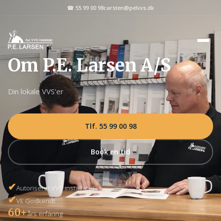
☎ 55 99 00 98
carsten@pelvvs.dk
Om P.E. Larsen A/S
Din lokale VVS'er
Tlf. 55 99 00 98
Book en tid
✔
Autoriseret VVS installatør
✔
VE Godkendt
60+
års erfaring