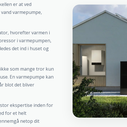
ellen er at ved
til vand varmepumpe,
ator, hvorefter varmen i
ompressor i varmepumpen,
edes det ind i huset og
g ikke som mange tror kun
e huse. En varmepumpe kan
r blot det bliver
stor ekspertise inden for
ed for et helt
gennemgå netop dit