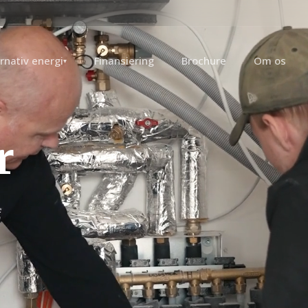
rnativ energi
Finansiering
Brochure
Om os
▾
r