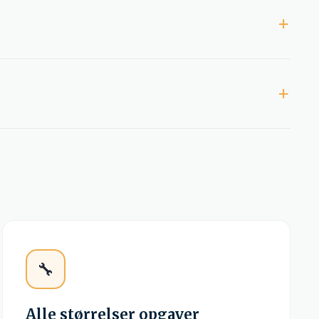
i god afstand til skel - normalt mindst 3-4 meter.
r fjernadgang.
🔧
Alle størrelser opgaver