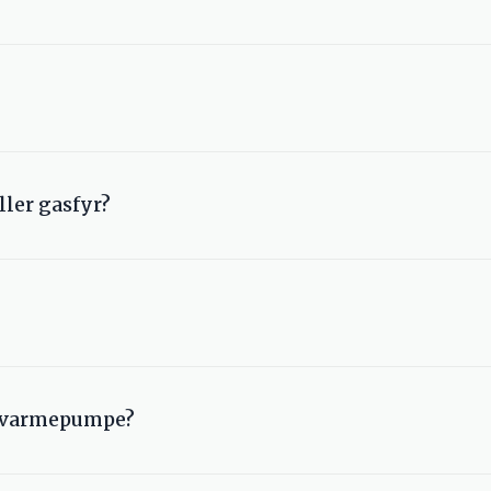
tøjer mest (ofte omkring 40-50 dB), mens indedelen typisk li
er forbruget af fossile brændstoffer.
ller gasfyr?
yr. Det er både godt økonomisk og miljømæssigt.
g kan fungere ved udetemperaturer helt ned til omkring -20 °C
nd varmepumpe?
 afhængigt af forholdene i huset og placeringen af inde- og