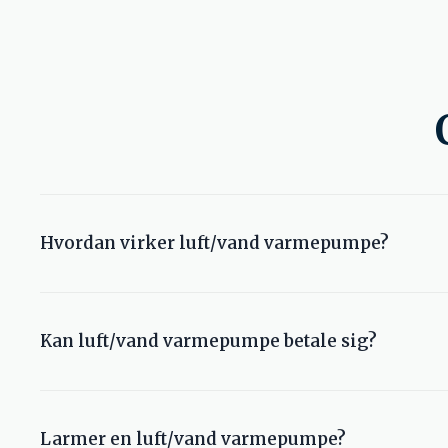
Hvordan virker luft/vand varmepumpe?
Varmepumpen henter varme fra udeluften og overfører
Kan luft/vand varmepumpe betale sig?
Ja, der er store besparelser og hente ved at investere 
forbrug, kan man typisk spare op til 50-70% på sine v
Larmer en luft/vand varmepumpe?