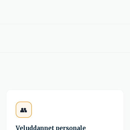
r størrelse som et køleskab, og en ude-del, som skal placeres 
len, og mange nyere modeller kan også styres via app elle
👥
Veluddannet personale