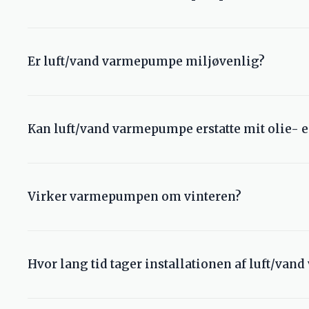
Støjniveauet varierer fra model til model. Udedelen s
fra Viessmann med meget lavt støjniveau.
Er luft/vand varmepumpe miljøvenlig?
Ja. Den udnytter varmeenergi fra udeluften og reducer
Kan luft/vand varmepumpe erstatte mit olie- e
Ja og det er et rigtig godt alternativ til olie-og gasf
Virker varmepumpen om vinteren?
Ja. De fleste modeller er beregnet til nordisk klima o
Hvor lang tid tager installationen af luft/va
Normalt tager installationen omkring 1-2 arbejdsdage,