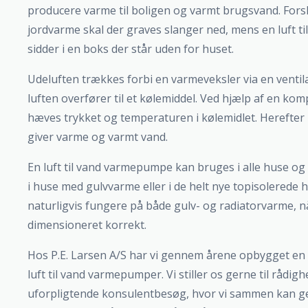
producere varme til boligen og varmt brugsvand. Forsk
jordvarme skal der graves slanger ned, mens en luft 
sidder i en boks der står uden for huset.
Udeluften trækkes forbi en varmeveksler via en ventil
luften overfører til et kølemiddel. Ved hjælp af en k
hæves trykket og temperaturen i kølemidlet. Herefter l
giver varme og varmt vand.
En luft til vand varmepumpe kan bruges i alle huse o
i huse med gulvvarme eller i de helt nye topisolered
naturligvis fungere på både gulv- og radiatorvarme, nå
dimensioneret korrekt.
Hos P.E. Larsen A/S har vi gennem årene opbygget en 
luft til vand varmepumper. Vi stiller os gerne til rådigh
uforpligtende konsulentbesøg, hvor vi sammen kan 