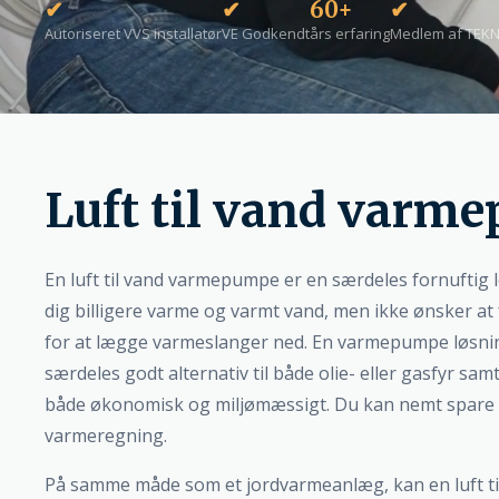
✔
✔
60+
✔
Autoriseret VVS installatør
VE Godkendt
års erfaring
Medlem af TEK
Luft til vand varm
En luft til vand varmepumpe er en særdeles fornuftig 
dig billigere varme og varmt vand, men ikke ønsker at
for at lægge varmeslanger ned. En varmepumpe løsnin
særdeles godt alternativ til både olie- eller gasfyr sa
både økonomisk og miljømæssigt. Du kan nemt spare o
varmeregning.
På samme måde som et jordvarmeanlæg, kan en luft 