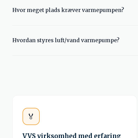
Hvor meget plads kræver varmepumpen?
Der skal være plads til både en inde-del, der typisk ha
Hvordan styres luft/vand varmepumpe?
Varmepumpen styres via et betjeningspanel på inde-de
🏅
VVS virksomhed med erfaring