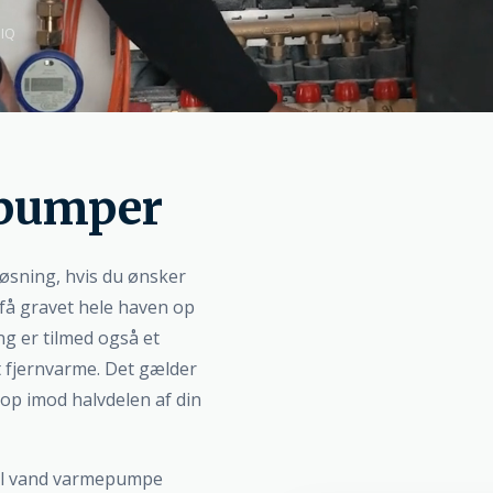
NIQ
epumper
løsning, hvis du ønsker
 få gravet hele haven op
g er tilmed også et
mt fjernvarme. Det gælder
p imod halvdelen af din
til vand varmepumpe