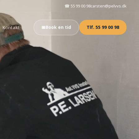
☎ 55 99 00 98
carsten@pelvvs.dk
Kontakt
📅
Book en tid
Tlf. 55 99 00 98