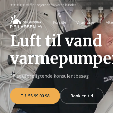
★★★★★ Vi får 5 stjerner fra vores kunder
Forside
Vi udfører
Alte
▾
Luft til vand
varmepumpe
Få et uforpligtende konsulentbesøg
Tlf. 55 99 00 98
Book en tid